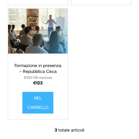
o
n
t
d
t
o
i
?
RICERCA
Formazione in presenza
– Repubblica Ceca
€100 IVA esclusa
€123
S
i
NEL
c
CARRELLO
o
n
s
3
totale articoli
C
i