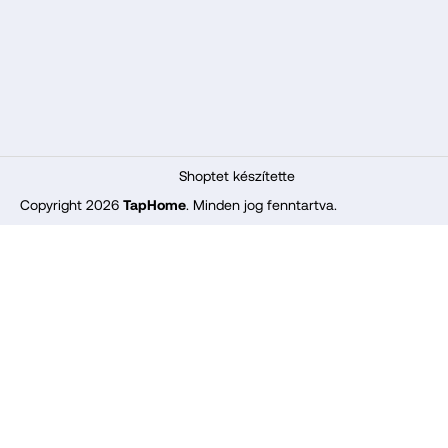
l
é
A
c
j
á
n
l
Shoptet készítette
j
Copyright 2026
TapHome
. Minden jog fenntartva.
u
k