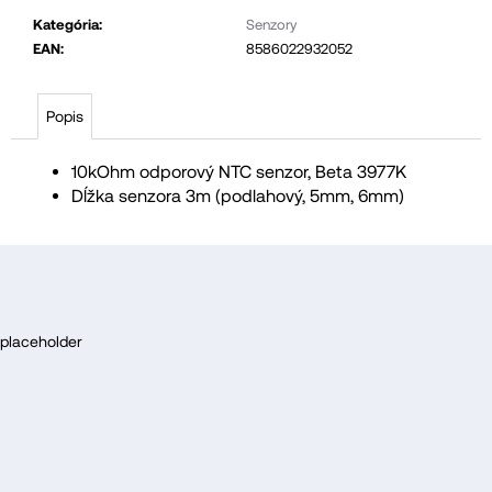
č
Kategória
:
Senzory
a
EAN
:
8586022932052
m
e
Popis
10kOhm odporový NTC senzor, Beta 3977K
Dĺžka senzora 3m (podlahový, 5mm, 6mm)
Z
á
placeholder
p
ä
t
i
e