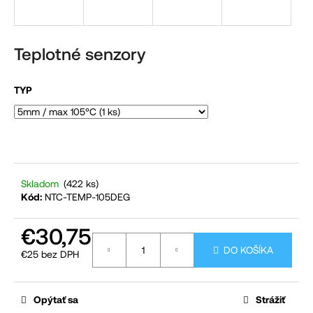
á
j
s
Teplotné senzory
ť
?
TYP
HĽADAŤ
Skladom
(422 ks)
Kód:
NTC-TEMP-105DEG
O
€30,75
d
DO KOŠÍKA
p
€25 bez DPH
Jednotková
o
cena:
r
Opýtať sa
Strážiť
ú