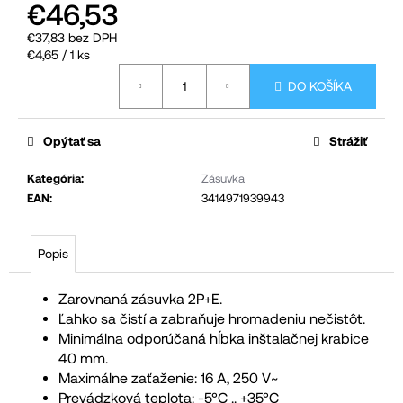
€46,53
č
€37,83 bez DPH
a
Jednotková
€4,65 / 1 ks
m
cena:
DO KOŠÍKA
e
Opýtať sa
Strážiť
Kategória
:
Zásuvka
EAN
:
3414971939943
Popis
Zarovnaná zásuvka 2P+E.
Ľahko sa čistí a zabraňuje hromadeniu nečistôt.
Minimálna odporúčaná hĺbka inštalačnej krabice
40 mm.
Maximálne zaťaženie: 16 A, 250 V~
Prevádzková teplota: -5°C .. +35°C