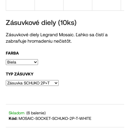
á
j
s
Zásuvkové diely (10ks)
ť
Zásuvkové diely Legrand Mosaic. Ľahko sa čistí a
?
zabraňuje hromadeniu nečistôt.
FARBA
HĽADAŤ
TYP ZÁSUVKY
O
d
p
o
Skladom
(6 balenie)
Kód:
MOSAIC-SOCKET-SCHUKO-2P-T-WHITE
r
ú