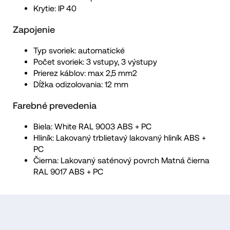
Krytie: IP 40
Zapojenie
Typ svoriek: automatické
Počet svoriek: 3 vstupy, 3 výstupy
Prierez káblov: max 2,5 mm2
Dĺžka odizolovania: 12 mm
Farebné prevedenia
Biela: White RAL 9003 ABS + PC
Hliník: Lakovaný trblietavý lakovaný hliník ABS +
PC
Čierna: Lakovaný saténový povrch Matná čierna
RAL 9017 ABS + PC
Z