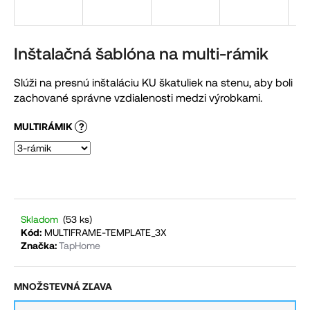
á
j
s
Inštalačná šablóna na multi-rámik
ť
Slúži na presnú inštaláciu KU škatuliek na stenu, aby boli
?
zachované správne vzdialenosti medzi výrobkami.
MULTIRÁMIK
?
HĽADAŤ
O
Skladom
(53 ks)
Kód:
MULTIFRAME-TEMPLATE_3X
d
Značka:
TapHome
p
o
MNOŽSTEVNÁ ZĽAVA
r
ú