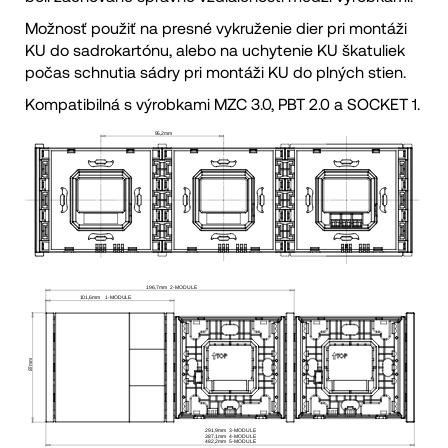
Možnosť použiť na presné vykruženie dier pri montáži
KU do sadrokartónu, alebo na uchytenie KU škatuliek
počas schnutia sádry pri montáži KU do plných stien.
Kompatibilná s výrobkami MZC 3.0, PBT 2.0 a SOCKET 1.