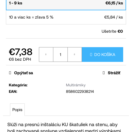
1 - 9 ks
€6,15
/ ks
č
a
10 a viac ks = zľava 5 %
€5,84
/ ks
m
e
Ušetríte
€0
€7,38
DO KOŠÍKA
€6 bez DPH
Jednotková
cena:
Opýtať sa
Strážiť
Kategória
:
Multirámiky
EAN
:
8586022938214
Popis
Slúži na presnú inštaláciu KU škatuliek na stenu, aby
boli zachované správne vzdialenosti medzi výrobkami.