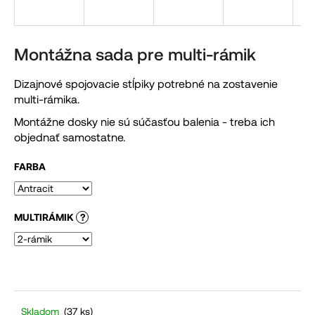
á
j
s
Montážna sada pre multi-rámik
ť
Dizajnové spojovacie stĺpiky potrebné na zostavenie
?
multi-rámika.
Montážne dosky nie sú súčasťou balenia - treba ich
objednať samostatne.
HĽADAŤ
FARBA
MULTIRÁMIK
?
O
d
p
o
r
ú
Skladom
(37 ks)