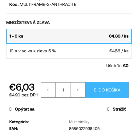
Kód:
MULTIFRAME-2-ANTHRACITE
č
a
m
MNOŽSTEVNÁ ZĽAVA
e
1 - 9 ks
€4,80
/ ks
10 a viac ks = zľava 5 %
€4,56
/ ks
Ušetríte
€0
€6,03
DO KOŠÍKA
€4,90 bez DPH
Jednotková
cena:
Opýtať sa
Strážiť
Kategória
:
Multirámiky
EAN
:
8586022938405