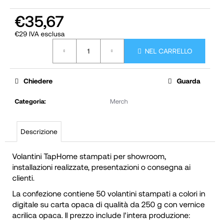
g
€35,67
l
€29 IVA esclusa
i
Prezzo
a
NEL CARRELLO
della
d
misura:
i
Chiedere
Guarda
Categoria
:
Merch
Descrizione
Volantini TapHome stampati per showroom,
installazioni realizzate, presentazioni o consegna ai
clienti.
La confezione contiene 50 volantini stampati a colori in
digitale su carta opaca di qualità da 250 g con vernice
acrilica opaca. Il prezzo include l'intera produzione: