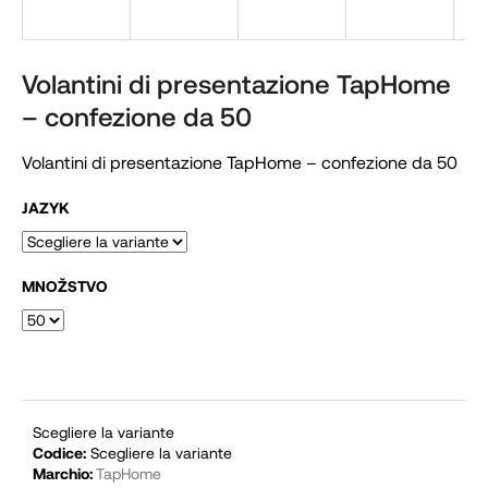
n
d
o
Volantini di presentazione TapHome
?
– confezione da 50
Volantini di presentazione TapHome – confezione da 50
JAZYK
RICERCA
MNOŽSTVO
S
i
c
o
n
Scegliere la variante
s
Codice:
Scegliere la variante
Marchio:
TapHome
i