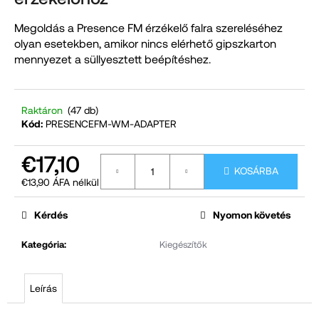
Megoldás a Presence FM érzékelő falra szereléséhez
A
olyan esetekben, amikor nincs elérhető gipszkarton
j
mennyezet a süllyesztett beépítéshez.
á
n
l
Raktáron
(47 db)
Kód:
PRESENCEFM-WM-ADAPTER
j
u
€17,10
k
KOSÁRBA
€13,90 ÁFA nélkül
Egységár:
Kérdés
Nyomon követés
Kategória
:
Kiegészítők
Leírás