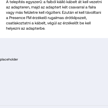
A telepítés egyszerű: a falból kiálló kábelt át kell vezetni
az adapteren, majd az adaptert két csavarral a falra
vagy más felületre kell rögzíteni. Ezután el kell távolítani
a Presence FM érzékelő rugalmas drótklipszeit,
csatlakoztatni a kábelt, végül az érzékelőt be kell
helyezni az adapterbe.
L
á
placeholder
b
l
é
c