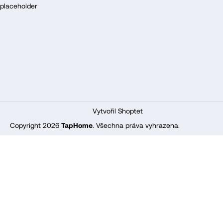
á
placeholder
p
a
t
í
Vytvořil Shoptet
Copyright 2026
TapHome
. Všechna práva vyhrazena.