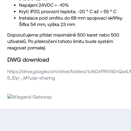
Napájení 24VDC + -10%
Krytí: IP20, provozní teplota: -20 ° C až + 55 ° C
Instalace pod omítku do 68 mm spojovací skříňky.
Šířka 54 mm, výška 23 mm
Doporučujeme přidat maximálně 500 karet nebo 500
uživatelů. Po překročení tohoto limitu bude systém
reagovat pomaleji.
DWG download
https://drive.google.com/drive/folders/1u1kDzFfNV92nQwlL
6_IDp-_M?usp=sharing
Z