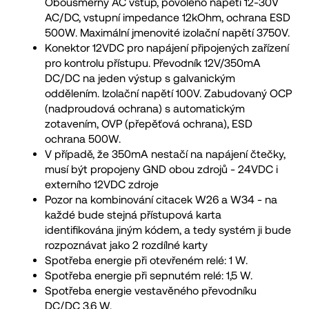
Obousměrný AC vstup, povoleno napětí 12-30V
AC/DC, vstupní impedance 12kOhm, ochrana ESD
500W. Maximální jmenovité izolační napětí 3750V.
Konektor 12VDC pro napájení připojených zařízení
pro kontrolu přístupu. Převodník 12V/350mA
DC/DC na jeden výstup s galvanickým
oddělením. Izolační napětí 100V. Zabudovaný OCP
(nadproudová ochrana) s automatickým
zotavením, OVP (přepěťová ochrana), ESD
ochrana 500W.
V případě, že 350mA nestačí na napájení čtečky,
musí být propojeny GND obou zdrojů - 24VDC i
externího 12VDC zdroje
Pozor na kombinování citacek W26 a W34 - na
každé bude stejná přístupová karta
identifikována jiným kódem, a tedy systém ji bude
rozpoznávat jako 2 rozdílné karty
Spotřeba energie při otevřeném relé: 1 W.
Spotřeba energie při sepnutém relé: 1,5 W.
Spotřeba energie vestavěného převodníku
DC/DC 3,6 W.