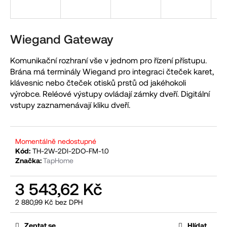
a
j
í
Wiegand Gateway
t
Komunikační rozhraní vše v jednom pro řízení přístupu.
?
Brána má terminály Wiegand pro integraci čteček karet,
klávesnic nebo čteček otisků prstů od jakéhokoli
výrobce. Reléové výstupy ovládají zámky dveří. Digitální
vstupy zaznamenávají kliku dveří.
HLEDAT
Momentálně nedostupné
Kód:
TH-2W-2DI-2DO-FM-1.0
D
Značka:
TapHome
o
p
3 543,62 Kč
o
2 880,99 Kč bez DPH
r
Měrná
cena:
u
Zeptat se
Hlídat