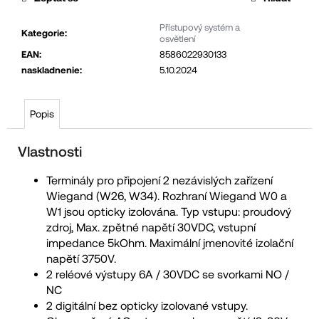
č
Přístupový systém a
u
Kategorie
:
osvětlení
j
EAN
:
8586022930133
e
naskladnenie
:
5.10.2024
m
e
Popis
Vlastnosti
Terminály pro připojení 2 nezávislých zařízení
Wiegand (W26, W34). Rozhraní Wiegand W0 a
W1 jsou opticky izolována. Typ vstupu: proudový
zdroj, Max. zpětné napětí 30VDC, vstupní
impedance 5kOhm. Maximální jmenovité izolační
napětí 3750V.
2 reléové výstupy 6A / 30VDC se svorkami NO /
NC
2 digitální bez opticky izolované vstupy.