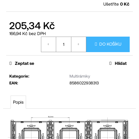
Ušetříte
0 Kč
č
u
j
205,34 Kč
e
166,94 Kč bez DPH
m
Měrná
DO KOŠÍKU
cena:
e
Zeptat se
Hlídat
Kategorie
:
Multirámiky
EAN
:
8586022938313
Popis