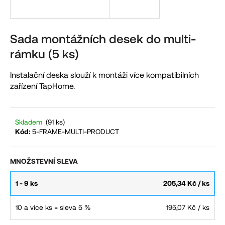
a
j
í
Sada montážních desek do multi-
t
rámku (5 ks)
?
Instalační deska slouží k montáži více kompatibilních
zařízení TapHome.
HLEDAT
Skladem
(91 ks)
Kód:
5-FRAME-MULTI-PRODUCT
D
MNOŽSTEVNÍ SLEVA
o
p
1 - 9 ks
205,34 Kč
/ ks
o
10 a více ks = sleva 5 %
195,07 Kč
/ ks
r
u