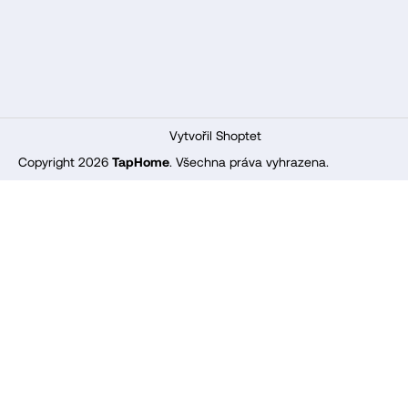
t
í
Vytvořil Shoptet
Copyright 2026
TapHome
. Všechna práva vyhrazena.