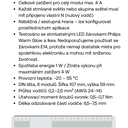
Celkové zatížení pro celý modul max. 4 A
Každé stmívané světlo nebo skupina světel musí
mít připojeno vlastní N (nulový vodič)
Náběžná / sestupná hrana – lze konfigurovat
prostřednictvím aplikace
Testováno se stmívatelnými LED žárovkami Philips
Warm Glow a Ikea. Nedoporučujeme používat se
žárovkami E14, protože nemají dostatek místa pro
spolehlivou elektroniku a mohou mít sníženou
životnost.
Spotřeba energie 1 W / Ztráta výkonu při
maximálním zatížení 4 W
Provozní teplota: −20 – 55 °C
DIN lišta, 6 modulů. Šířka 107 mm, výška 59 mm.
Průřez vodičů: 0,2–2,5 mm² (AWG 24–14)
Utahovací moment šroubů svorek: 0,5–0,7 Nm
Délka odizolované části vodiče: 6,5–7,5 mm