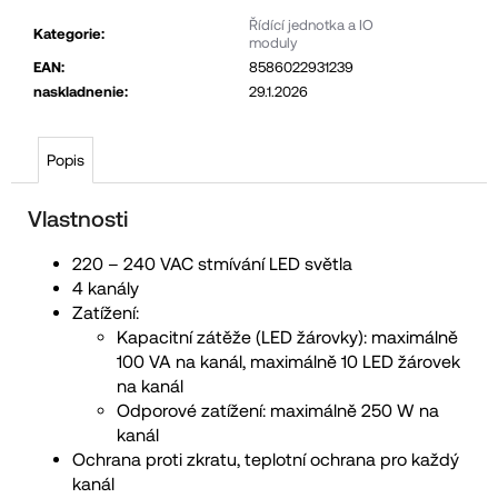
č
Řídící jednotka a IO
Kategorie
:
moduly
u
EAN
:
8586022931239
j
naskladnenie
:
29.1.2026
e
m
Popis
e
Vlastnosti
220 – 240 VAC stmívání LED světla
4 kanály
Zatížení:
Kapacitní zátěže (LED žárovky): maximálně
100 VA na kanál, maximálně 10 LED žárovek
na kanál
Odporové zatížení: maximálně 250 W na
kanál
Ochrana proti zkratu, teplotní ochrana pro každý
kanál