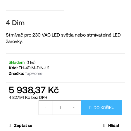
a
j
í
4 Dim
t
Stmívač pro 230 VAC LED světla nebo stmívatelné LED
?
žárovky.
Skladem
(1 ks)
HLEDAT
Kód:
TH-4DIM-DIN-1.2
Značka:
TapHome
5 938,37 Kč
D
4 827,94 Kč bez DPH
o
Měrná
p
DO KOŠÍKU
cena:
o
r
Zeptat se
Hlídat
u