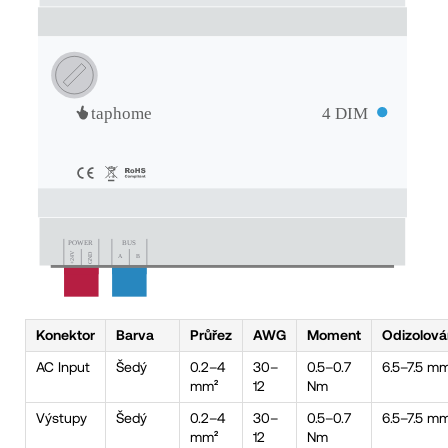
Konektor
Barva
Průřez
AWG
Moment
Odizolová
AC Input
Šedý
0.2–4
30–
0.5–0.7
6.5–7.5 m
mm²
12
Nm
Výstupy
Šedý
0.2–4
30–
0.5–0.7
6.5–7.5 m
mm²
12
Nm