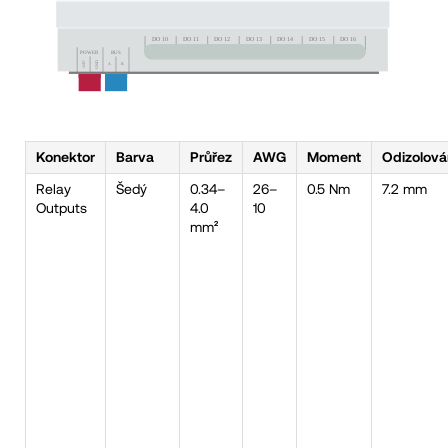
Konektor
Barva
Průřez
AWG
Moment
Odizolová
Relay
Šedý
0.34–
26–
0.5 Nm
7.2 mm
Outputs
4.0
10
mm²