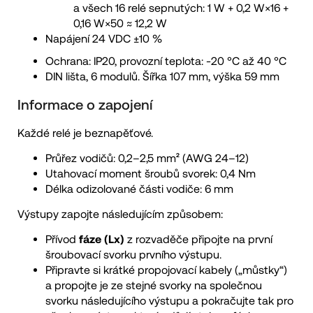
a všech 16 relé sepnutých: 1 W + 0,2 W×16 +
0,16 W×50 ≈ 12,2 W
Napájení 24 VDC ±10 %
Ochrana: IP20, provozní teplota: -20 °C až 40 °C
DIN lišta, 6 modulů. Šířka 107 mm, výška 59 mm
Informace o zapojení
Každé relé je beznapěťové.
Průřez vodičů: 0,2–2,5 mm² (AWG 24–12)
Utahovací moment šroubů svorek: 0,4 Nm
Délka odizolované části vodiče: 6 mm
Výstupy zapojte následujícím způsobem:
Přívod
fáze (Lx)
z rozvaděče připojte na první
šroubovací svorku prvního výstupu.
Připravte si krátké propojovací kabely („můstky“)
a propojte je ze stejné svorky na společnou
svorku následujícího výstupu a pokračujte tak pro