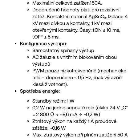
Maximální celkové zatížení 50A.
Doporučené hodnoty platí pro rezistivní
zátěž. Kontaktní materiál AgSnO₂. Izolace 4
kV mezi cívkou a kontakty, 1 kV mezi
otevřenými kontakty. Časy: tON ≤ 10 ms,
tOFF ≤ 5 ms.
Konfigurace výstupu:
Samostatný spínaný výstup
AC žaluzie s vnitřním blokováním obou
výstupů
PWM pouze nízkofrekvenčně (mechanické
relé – doporučeno ≤ 0,5 Hz, jinak výrazně
klesá životnost).
Spotřeba energie:
Standby režim: 1 W
0,2 W na jedno sepnuté relé (cívka 24 V „C“
≈ 2 800 Ω → ~8,6 mA → ~0,2 W)
Ztrátový výkon na každý 1 A proudové
zátěže: ~0,16 W
Max. ztrátový výkon při plném zatížení 50 A