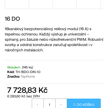
a
j
í
16 DO
t
16kanálový bezpotenciálový reléový modul (16 A) s
?
tepelnou ochranou. Každý výstup je univerzální –
spínaný, pro žaluzie nebo nízkofrekvenční PWM. Robustní
svorky a odolná konstrukce zaručují spolehlivost i v
náročných instalacích.
HLEDAT
Skladem
(145 ks)
Kód:
TH-16DO-DIN-1.0
D
Značka:
TapHome
o
p
7 728,83 Kč
o
6 283,60 Kč bez DPH
r
Měrná
DO KOŠÍKU
cena:
u