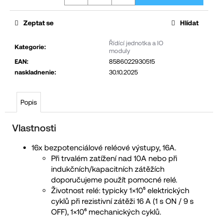
č
u
Zeptat se
Hlídat
j
Řídící jednotka a IO
e
Kategorie
:
moduly
m
EAN
:
8586022930515
e
naskladnenie
:
30.10.2025
Popis
Vlastnosti
16x bezpotenciálové reléové výstupy, 16A.
Při trvalém zatížení nad 10A nebo při
indukčních/kapacitních zátěžích
doporučujeme použít pomocné relé.
Životnost relé: typicky 1×10⁵ elektrických
cyklů při rezistivní zátěži 16 A (1 s ON / 9 s
OFF), 1×10⁶ mechanických cyklů.