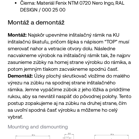
Čierna: Materiál Fenix NTM 0720 Nero Ingo, RAL
DESIGN / 000 25 00
Montáž a demontáž
Montáž:
Najskôr upevníme inštalačný rámik na KU
inštalačnú škatuľu, pričom šípka s nápisom “TOP” musí
smerovať nahor a vetracie otvory dolu. Následne
nacvakneme výrobok na inštalačný rámik tak, že najprv
zasunieme zúbky na hornej strane výrobku do rámika, a
potom jemným tlakom zacvakneme spodnú časť.
Demontáž:
Úzky plochý skrutkovač vložíme do malého
výrezu na zúbku na spodnej strane inštalačného
rámika. Jemne vypáčime zúbok z jeho lôžka a pridržíme
rukou, aby sa nevrátil naspäť do pôvodnej polohy. Tento
postup zopakujeme aj na zúbku na druhej strane, čím
sa uvoľní spodná časť výrobku a môžeme ho celý
vybrať.
Mounting and dismounting