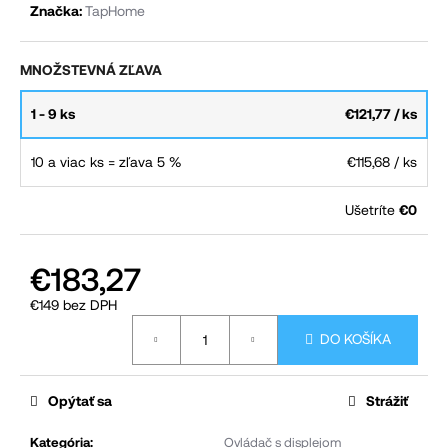
Značka:
TapHome
č
a
MNOŽSTEVNÁ ZĽAVA
m
e
1 - 9 ks
€121,77
/ ks
10 a viac ks = zľava 5 %
€115,68
/ ks
Ušetríte
€0
€183,27
€149 bez DPH
Jednotková
DO KOŠÍKA
cena:
Opýtať sa
Strážiť
Kategória
:
Ovládač s displejom