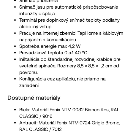
Snímač priblíženia
Snímač jasu pre automatické prispôsobovanie
intenzity displeja
Terminál pre doplnkový snímač teploty podlahy
alebo iný vstup
Pracuje na internej zbernici TapHome s káblovým
napájaním a komunikáciou
Spotreba energie max 4,2 W
Prevádzková teplota 0 až 40 °C
Inštalácia do štandardnej rozvodnej krabice pre
svetelné spínače. Rozmery 8,8 × 8,8 × 1,2 cm od
povrchu.
Konfigurácia cez aplikáciu, nie priamo na
zariadení
Dostupné materiály
Biela: Materiál Fenix NTM 0032 Bianco Kos, RAL
CLASSIC / 9016
Antracit: Materiál Fenix NTM 0724 Grigio Bromo,
RAL CLASSIC / 7012