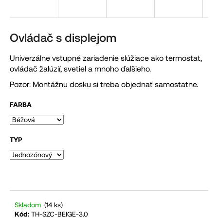
á
j
s
Ovládač s displejom
ť
Univerzálne vstupné zariadenie slúžiace ako termostat,
?
ovládač žalúzií, svetiel a mnoho ďalšieho.
Pozor: Montážnu dosku si treba objednať samostatne.
FARBA
HĽADAŤ
TYP
O
d
p
o
r
Skladom
(14 ks)
Kód:
TH-SZC-BEIGE-3.0
ú