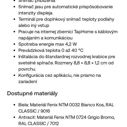
Snímač priblíženia
Snímač jasu pre automatické prispôsobovanie
intenzity displeja
Terminál pre doplnkový snímač teploty podlahy
alebo iný vstup
Pracuje na internej zbernici TapHome s káblovým
napájaním a komunikáciou
Spotreba energie max 4,2 W
Prevádzková teplota 0 až 40 °C
Inštalácia do štandardnej rozvodnej krabice pre
svetelné spínače. Rozmery 8,8 × 8,8 × 1,2 cm od
povrchu.
Konfigurácia cez aplikáciu, nie priamo na
zariadení
Dostupné materiály
Biela: Materiál Fenix NTM 0032 Bianco Kos, RAL
CLASSIC / 9016
Antracit: Materiál Fenix NTM 0724 Grigio Bromo,
RAL CLASSIC / 7012