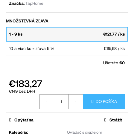
Značka:
TapHome
č
a
MNOŽSTEVNÁ ZĽAVA
m
e
1 - 9 ks
€121,77
/ ks
10 a viac ks = zľava 5 %
€115,68
/ ks
Ušetríte
€0
€183,27
€149 bez DPH
Jednotková
DO KOŠÍKA
cena:
Opýtať sa
Strážiť
Kategória
:
Ovládač s displejom