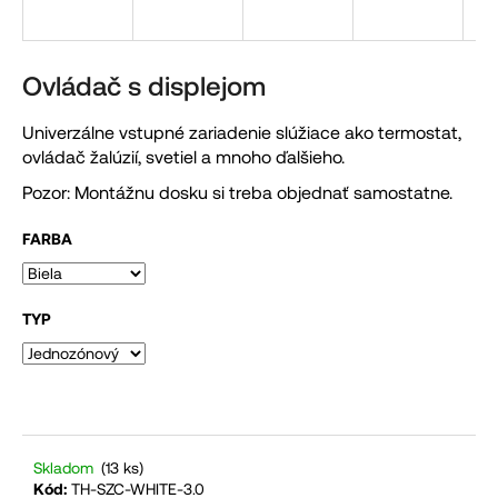
á
j
s
Ovládač s displejom
ť
Univerzálne vstupné zariadenie slúžiace ako termostat,
?
ovládač žalúzií, svetiel a mnoho ďalšieho.
Pozor: Montážnu dosku si treba objednať samostatne.
FARBA
HĽADAŤ
TYP
O
d
p
o
r
Skladom
(13 ks)
Kód:
TH-SZC-WHITE-3.0
ú