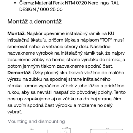
Čierna: Materiál Fenix NTM 0720 Nero Ingo, RAL
DESIGN / 000 25 00
Montáž a demontáž
Montáž:
Najskôr upevníme inštalačný rámik na KU
inštalačnú škatuľu, pričom šípka s nápisom “TOP” musí
smerovať nahor a vetracie otvory dolu. Následne
nacvakneme výrobok na inštalačný rámik tak, že najprv
zasunieme zúbky na hornej strane výrobku do rámika, a
potom jemným tlakom zacvakneme spodnú časť.
Demontáž:
Úzky plochý skrutkovač vložíme do malého
výrezu na zúbku na spodnej strane inštalačného
rámika. Jemne vypáčime zúbok z jeho lôžka a pridržíme
rukou, aby sa nevrátil naspäť do pôvodnej polohy. Tento
postup zopakujeme aj na zúbku na druhej strane, čím
sa uvoľní spodná časť výrobku a môžeme ho celý
vybrať.
Mounting and dismounting